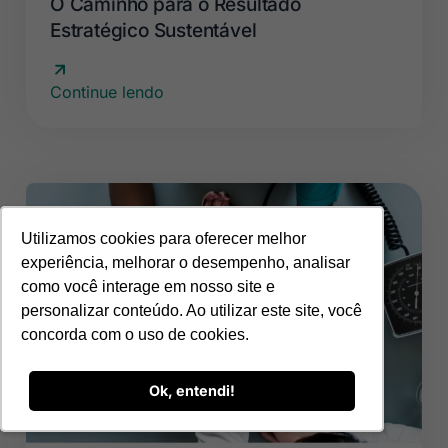
O Caminho para o Resultado
Estratégico Sustentável
Continue lendo
Utilizamos cookies para oferecer melhor
Utilizamos cookies para oferecer melhor
experiência, melhorar o desempenho, analisar
experiência, melhorar o desempenho, analisar
como você interage em nosso site e
como você interage em nosso site e
personalizar conteúdo. Ao utilizar este site, você
personalizar conteúdo. Ao utilizar este site, você
concorda com o uso de cookies.
concorda com o uso de cookies.
Ok, entendi!
Ok, entendi!