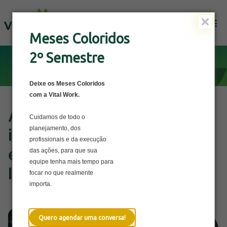
Solicite uma Proposta
Meses Coloridos
2º Semestre
Deixe os Meses Coloridos
com a Vital Work.
Ambiente industrial: a
Cuidamos de todo o
planejamento, dos
importância de adaptar a
profissionais e da execução
ergonomia aos diferentes
das ações, para que sua
equipe tenha mais tempo para
locais de trabalho
focar no que realmente
importa.
Quero agendar uma conversa!