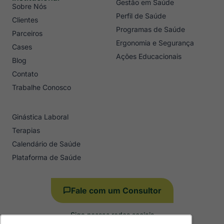
Gestão em Saúde
Sobre Nós
Perfil de Saúde
Clientes
Programas de Saúde
Parceiros
Ergonomia e Segurança
Cases
Ações Educacionais
Blog
Contato
Trabalhe Conosco
Ginástica Laboral
Terapias
Calendário de Saúde
Plataforma de Saúde
Fale com um Consultor
Siga nossas redes sociais