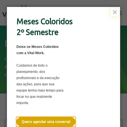
Solicite uma Proposta
Meses Coloridos
2º Semestre
Blog
Deixe os Meses Coloridos
com a Vital Work.
Conteúdos sobre saúde física e mental que vão
Cuidamos de todo o
ajudar a cuidar do bem-estar dos seus
planejamento, dos
colaboradores e da sua empresa.
profissionais e da execução
das ações, para que sua
equipe tenha mais tempo para
focar no que realmente
importa.
Explore por categoria
Quero agendar uma conversa!