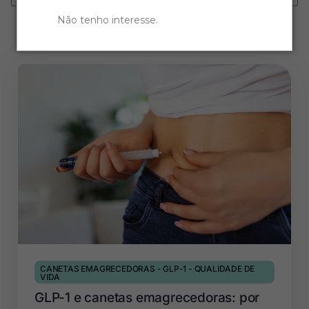
Não tenho interesse
.
CANETAS EMAGRECEDORAS
-
GLP-1
-
QUALIDADE DE
VIDA
GLP-1 e canetas emagrecedoras: por