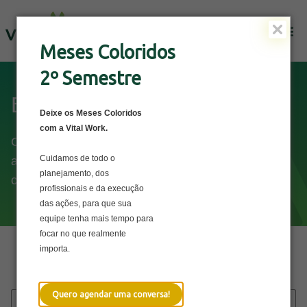
Solicite uma Proposta
Meses Coloridos
2º Semestre
Blog
Deixe os Meses Coloridos
com a Vital Work.
Conteúdos sobre saúde física e mental que vão
Cuidamos de todo o
ajudar a cuidar do bem-estar dos seus
planejamento, dos
colaboradores e da sua empresa.
profissionais e da execução
das ações, para que sua
equipe tenha mais tempo para
focar no que realmente
importa.
Explore por categoria
Quero agendar uma conversa!