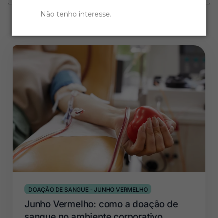
Não tenho interesse
.
DOAÇÃO DE SANGUE
-
JUNHO VERMELHO
Junho Vermelho: como a doação de
sangue no ambiente corporativo