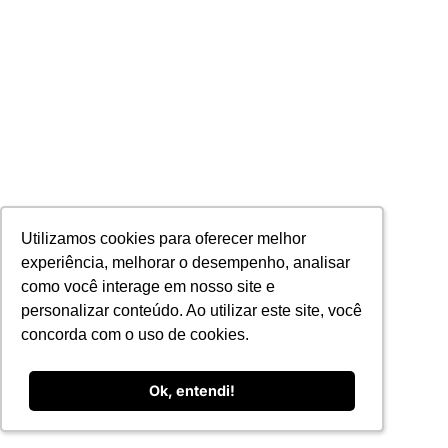
Utilizamos cookies para oferecer melhor
Utilizamos cookies para oferecer melhor
experiência, melhorar o desempenho, analisar
experiência, melhorar o desempenho, analisar
como você interage em nosso site e
como você interage em nosso site e
personalizar conteúdo. Ao utilizar este site, você
personalizar conteúdo. Ao utilizar este site, você
concorda com o uso de cookies.
concorda com o uso de cookies.
Ok, entendi!
Ok, entendi!