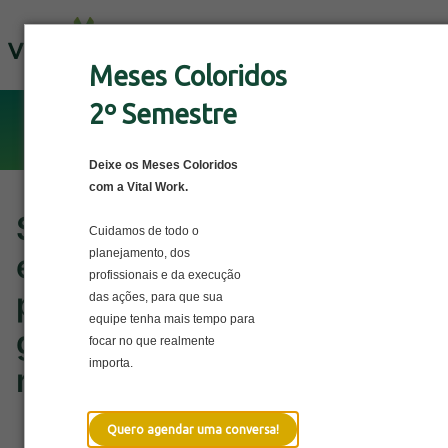
Solicite uma Proposta
Meses Coloridos
2º Semestre
Deixe os Meses Coloridos
com a Vital Work.
SIPAT 2026: como
Cuidamos de todo o
planejamento, dos
estruturar uma semana de
profissionais e da execução
prevenção estratégica que
das ações, para que sua
equipe tenha mais tempo para
gera engajamento e
focar no que realmente
importa.
resultados
Quero agendar uma conversa!