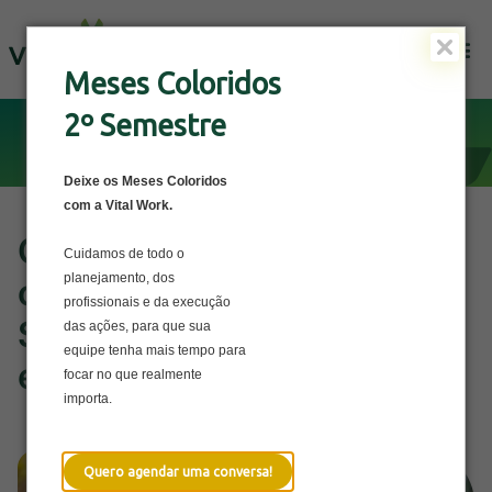
Solicite uma Proposta
Meses Coloridos
2º Semestre
Deixe os Meses Coloridos
com a Vital Work.
Como montar um
Cuidamos de todo o
planejamento, dos
cronograma de ações de
profissionais e da execução
Setembro Amarelo na sua
das ações, para que sua
equipe tenha mais tempo para
empresa
focar no que realmente
importa.
Quero agendar uma conversa!