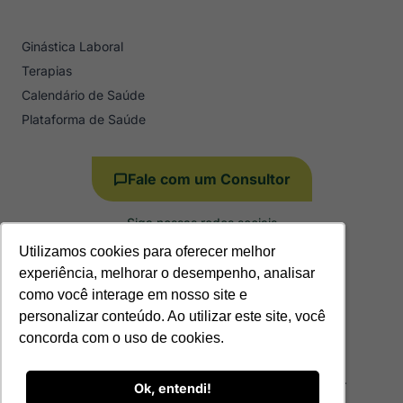
Ginástica Laboral
Terapias
Calendário de Saúde
Plataforma de Saúde
Fale com um Consultor
Siga nossas redes sociais
Utilizamos cookies para oferecer melhor
Utilizamos cookies para oferecer melhor
experiência, melhorar o desempenho, analisar
experiência, melhorar o desempenho, analisar
como você interage em nosso site e
como você interage em nosso site e
personalizar conteúdo. Ao utilizar este site, você
personalizar conteúdo. Ao utilizar este site, você
concorda com o uso de cookies.
concorda com o uso de cookies.
© 2026 Vital Work. Todos os direitos reservados.
Ok, entendi!
Ok, entendi!