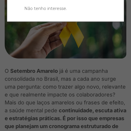
Não tenho interesse
.
O
Setembro Amarelo
já é uma campanha
consolidada no Brasil, mas a cada ano surge
uma pergunta: como trazer algo novo, relevante
e que realmente impacte os colaboradores?
Mais do que laços amarelos ou frases de efeito,
a saúde mental pede
continuidade, escuta ativa
e estratégias práticas. É por isso que empresas
que planejam um cronograma estruturado de