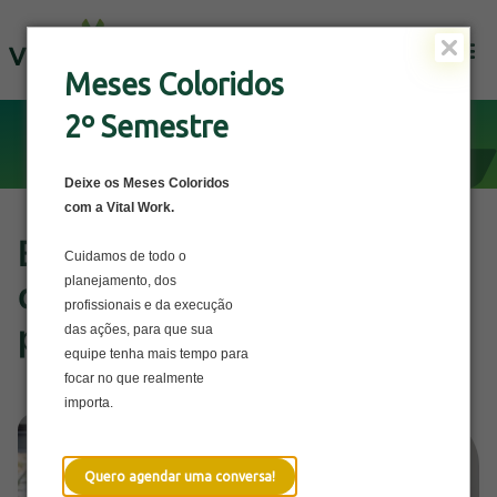
Solicite uma Proposta
Meses Coloridos
2º Semestre
Deixe os Meses Coloridos
com a Vital Work.
Burnout nas empresas: O
Cuidamos de todo o
planejamento, dos
que a ciência diz e como
profissionais e da execução
prevenir
das ações, para que sua
equipe tenha mais tempo para
focar no que realmente
importa.
Quero agendar uma conversa!