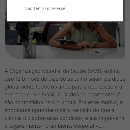
Não tenho interesse
.
A Organização Mundial da Saúde (OMS) estima
que 12 bilhões de dias de trabalho sejam perdidos
globalmente todos os anos para a depressão e a
ansiedade. No Brasil, 30% dos colaboradores já
são acometidos pelo burnout. Por esse motivo, é
importante aprender mais a respeito do que a
ciência diz sobre essa condição, e assim prevenir
o esgotamento no ambiente corporativo.