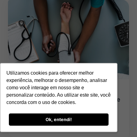
Utilizamos cookies para oferecer melhor
Utilizamos cookies para oferecer melhor
experiência, melhorar o desempenho, analisar
experiência, melhorar o desempenho, analisar
como você interage em nosso site e
como você interage em nosso site e
BEM-ESTAR
-
NR-1
-
PROGRAMAS DE SAÚDE
personalizar conteúdo. Ao utilizar este site, você
personalizar conteúdo. Ao utilizar este site, você
Programas de Saúde: Reduza Custos e
concorda com o uso de cookies.
concorda com o uso de cookies.
Cuide Melhor dos Colaboradores
Ok, entendi!
Ok, entendi!
Continue lendo