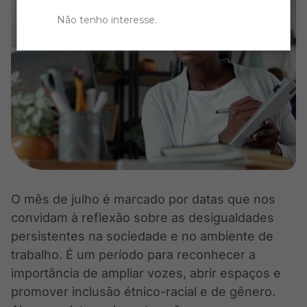
Não tenho interesse
.
O mês de julho é marcado por datas que nos
convidam à reflexão sobre as desigualdades
persistentes na sociedade e no ambiente de
trabalho. É um período para reconhecer a
importância de ampliar vozes, abrir espaços e
promover inclusão étnico-racial e de gênero.