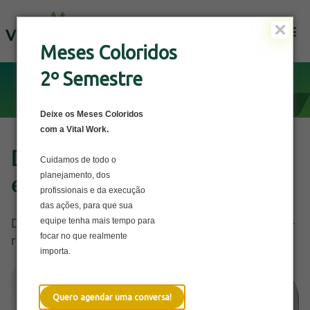
Solicite uma Proposta
Meses Coloridos
2º Semestre
Deixe os Meses Coloridos
com a Vital Work.
Diversidade Étnico-Racial
Cuidamos de todo o
planejamento, dos
e de Gênero no trabalho
profissionais e da execução
das ações, para que sua
Descubra como promover a diversidade étnico-
equipe tenha mais tempo para
focar no que realmente
racial e de gênero no ambiente corporativo.
importa.
Quero agendar uma conversa!